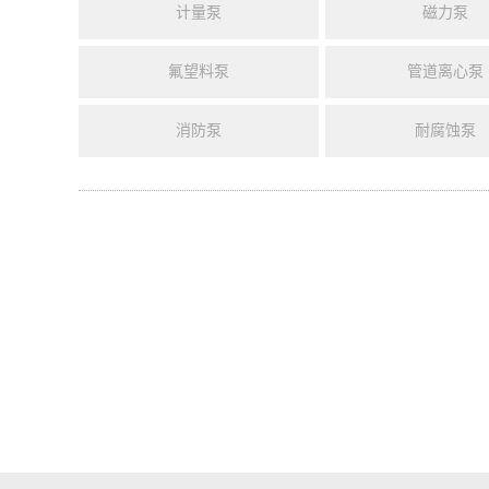
计量泵
磁力泵
氟望料泵
管道离心泵
消防泵
耐腐蚀泵