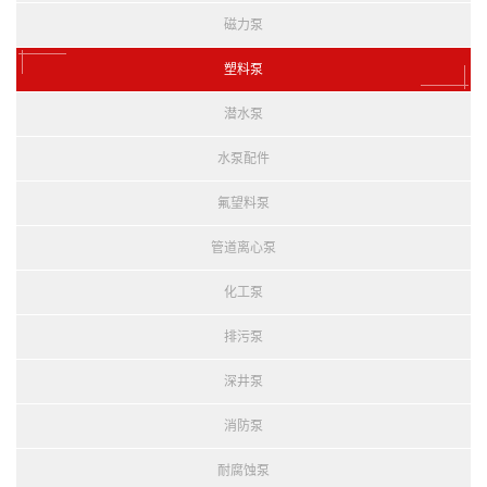
磁力泵
塑料泵
潜水泵
水泵配件
氟望料泵
管道离心泵
化工泵
排污泵
深井泵
消防泵
耐腐蚀泵