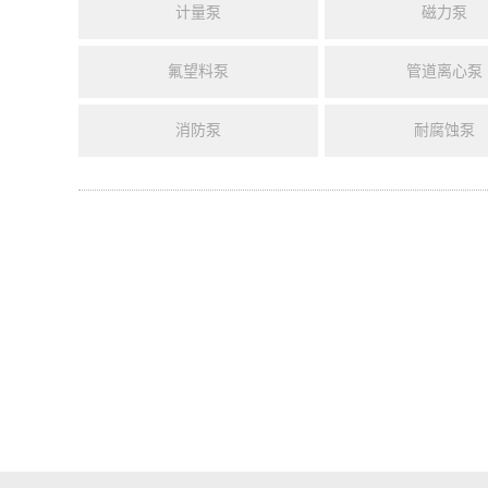
计量泵
磁力泵
氟望料泵
管道离心泵
消防泵
耐腐蚀泵